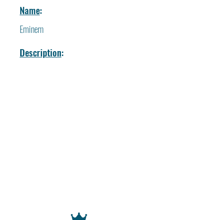
Name
:
Eminem
Description
: